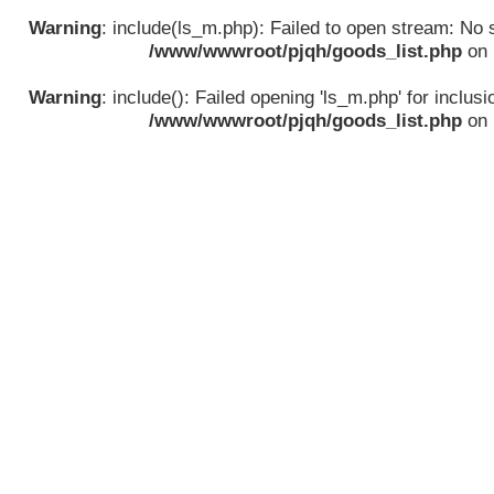
Warning
: include(ls_m.php): Failed to open stream: No su
/www/wwwroot/pjqh/goods_list.php
on 
Warning
: include(): Failed opening 'ls_m.php' for inclusio
/www/wwwroot/pjqh/goods_list.php
on 