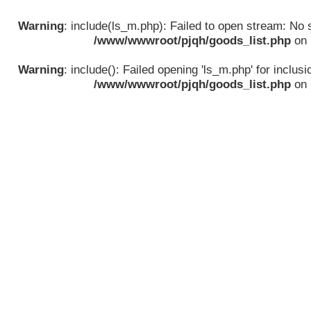
Warning
: include(ls_m.php): Failed to open stream: No su
/www/wwwroot/pjqh/goods_list.php
on 
Warning
: include(): Failed opening 'ls_m.php' for inclusio
/www/wwwroot/pjqh/goods_list.php
on 