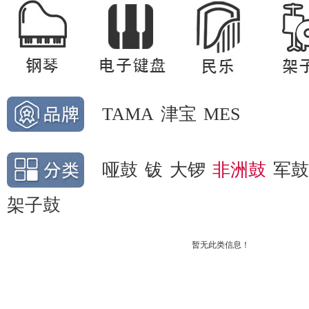
TAMA
津宝
MES
哑鼓
钹
大锣
非洲鼓
军鼓
架子鼓
暂无此类信息！