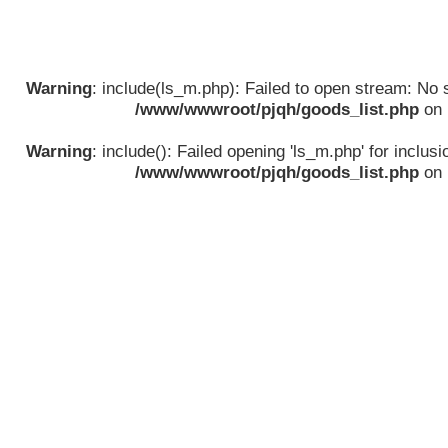
Warning
: include(ls_m.php): Failed to open stream: No su
/www/wwwroot/pjqh/goods_list.php
on 
Warning
: include(): Failed opening 'ls_m.php' for inclusio
/www/wwwroot/pjqh/goods_list.php
on 