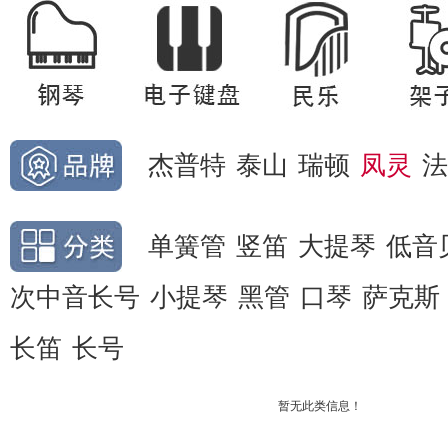
杰普特
泰山
瑞顿
凤灵
法
单簧管
竖笛
大提琴
低音
次中音长号
小提琴
黑管
口琴
萨克斯
长笛
长号
暂无此类信息！