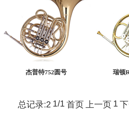
杰普特752圆号
瑞顿R
1/1
1
总记录:2
首页
上一页
下