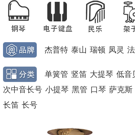
杰普特
泰山
瑞顿
凤灵
法
单簧管
竖笛
大提琴
低音
次中音长号
小提琴
黑管
口琴
萨克斯
长笛
长号