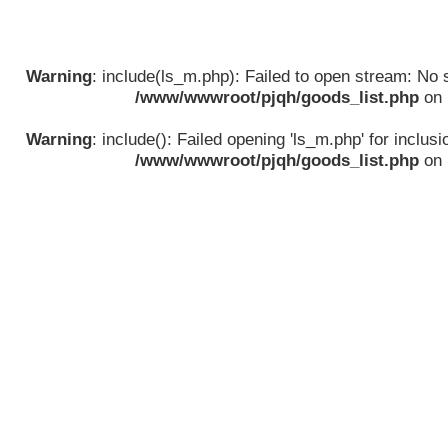
Warning
: include(ls_m.php): Failed to open stream: No su
/www/wwwroot/pjqh/goods_list.php
on 
Warning
: include(): Failed opening 'ls_m.php' for inclusio
/www/wwwroot/pjqh/goods_list.php
on 