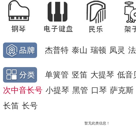
杰普特
泰山
瑞顿
凤灵
法
单簧管
竖笛
大提琴
低音
次中音长号
小提琴
黑管
口琴
萨克斯
长笛
长号
暂无此类信息！