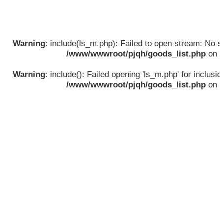
Warning
: include(ls_m.php): Failed to open stream: No su
/www/wwwroot/pjqh/goods_list.php
on 
Warning
: include(): Failed opening 'ls_m.php' for inclusio
/www/wwwroot/pjqh/goods_list.php
on 