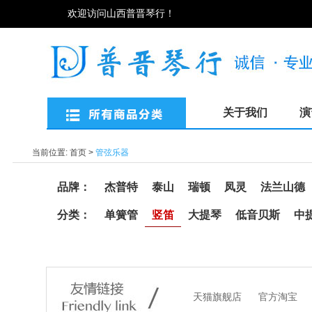
欢迎访问山西普晋琴行！
关于我们
演
当前位置:
首页
>
管弦乐器
品牌：
杰普特
泰山
瑞顿
凤灵
法兰山德
分类：
单簧管
竖笛
大提琴
低音贝斯
中
天猫旗舰店
官方淘宝