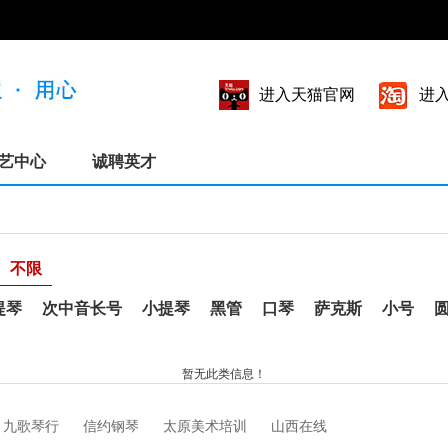
进入天猫官网
进
艺中心
诚聘英才
不限
提琴
次中音长号
小提琴
黑管
口琴
萨克斯
小号
暂无此类信息！
九歌琴行
信约钢琴
太原美术培训
山西在线