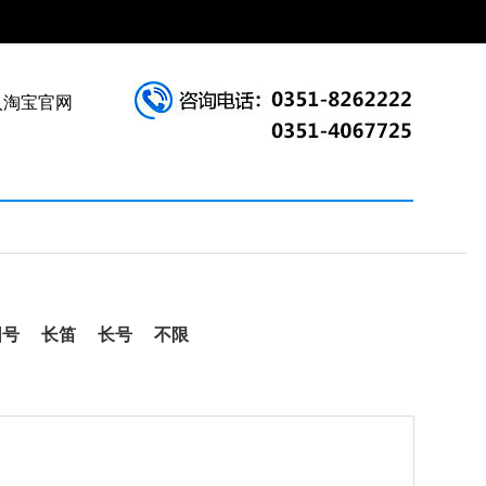
入淘宝官网
圆号
长笛
长号
不限