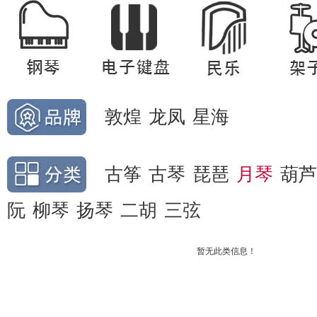
敦煌
龙凤
星海
古筝
古琴
琵琶
月琴
葫芦
阮
柳琴
扬琴
二胡
三弦
暂无此类信息！