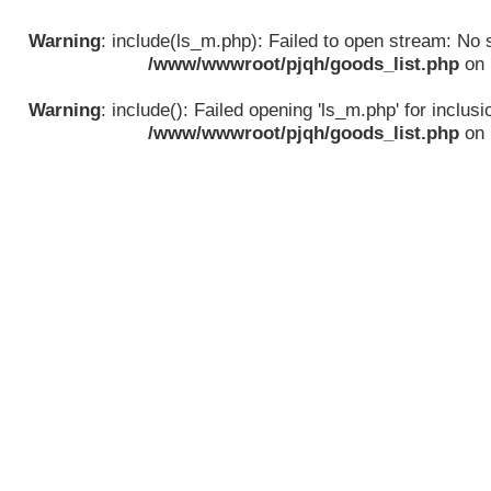
Warning
: include(ls_m.php): Failed to open stream: No su
/www/wwwroot/pjqh/goods_list.php
on 
Warning
: include(): Failed opening 'ls_m.php' for inclusio
/www/wwwroot/pjqh/goods_list.php
on 