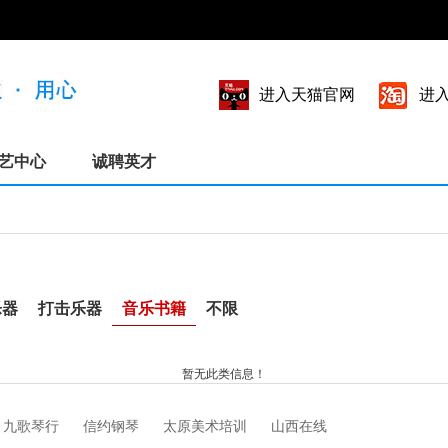
进入天猫官网
进
艺中心
诚聘英才
乐器
打击乐器
音乐书籍
不限
暂无此类信息！
九歌琴行
信约钢琴
太原美术培训
山西在线