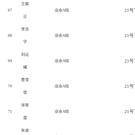
王紫
67
业余A组
21号下
正
李浩
68
业余A组
21号下
宇
刘运
69
业余A组
21号下
曦
曹雪
70
业余A组
21号下
莹
张宥
71
业余A组
21号下
霆
朱凌