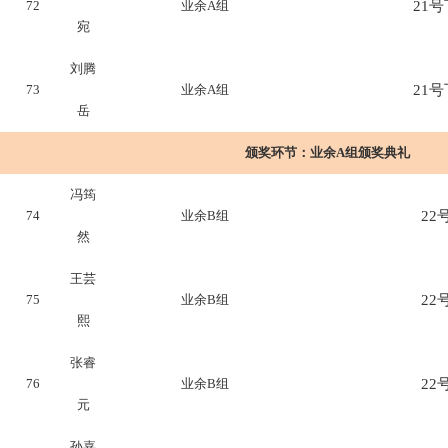
72
业余A组
21号下
宛
刘腾
73
业余A组
21号下
岳
颁奖环节：
业余A组颁奖典礼
冯筠
74
业余B组
22号
然
王芸
75
业余B组
22号
熙
张睿
76
业余B组
22号
元
孙嘉