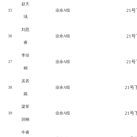
赵天
35
业余A组
21号下
瑀
刘思
36
业余A组
21号下
睿
李佳
37
业余A组
21号下
桐
吴若
38
业余A组
21号下
嫣
梁莘
39
业余A组
21号下
玥桐
牛睿