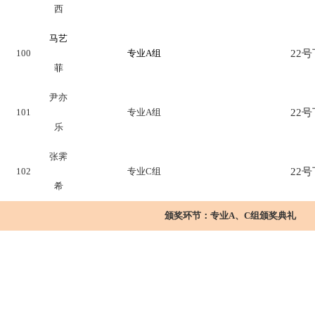
西
马艺
100
专业A组
22号下
菲
尹亦
101
专业A组
22号下
乐
张霁
102
专业C组
22号下
希
颁奖环节：
专业A、C组颁奖典礼