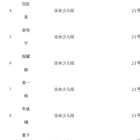
倪歆
4
业余少儿组
21号
童
谢智
5
业余少儿组
21号
宇
倪瑷
6
业余少儿组
21号
如
黄一
7
业余少儿组
21号
桐
牛孜
8
业余少儿组
21号
城
董子