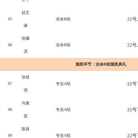
赵文
95
业余B组
22号上
缘
张馨
96
业余B组
22号上
淇
颁奖环节：
业余B组颁奖典礼
张焓
97
专业A组
22号下
琪
马紫
98
专业A组
22号下
宸
陈拯
99
专业A组
22号下