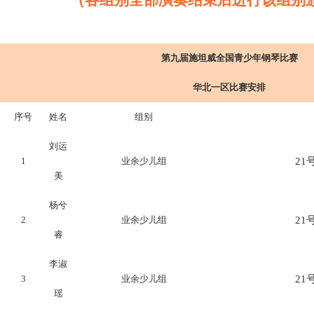
第九届施坦威全国青少年钢琴比赛
华北一区比赛安排
序号
姓名
组别
刘运
1
业余少儿组
21号
美
杨兮
2
业余少儿组
21号
睿
李淑
3
业余少儿组
21号
瑶