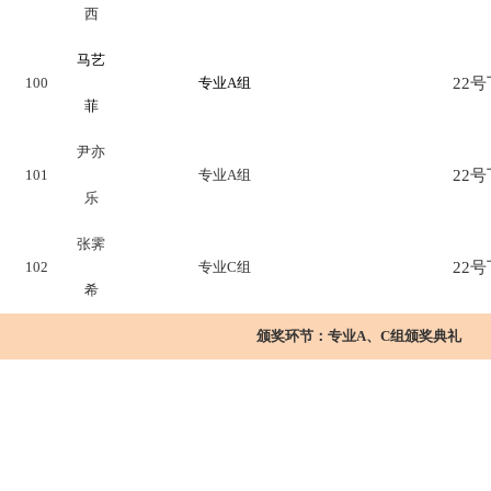
西
马艺
100
专业A组
22号下
菲
尹亦
101
专业A组
22号下
乐
张霁
102
专业C组
22号下
希
颁奖环节：
专业A、C组颁奖典礼