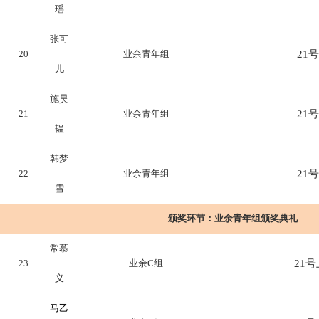
瑶
张可
20
业余青年组
21号
儿
施昊
21
业余青年组
21号
韫
韩梦
22
业余青年组
21号
雪
颁奖环节：
业余青年组颁奖典礼
常慕
23
业余C组
21号上
义
马乙