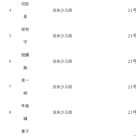
倪歆
4
业余少儿组
21号
童
谢智
5
业余少儿组
21号
宇
倪瑷
6
业余少儿组
21号
如
黄一
7
业余少儿组
21号
桐
牛孜
8
业余少儿组
21号
城
董子