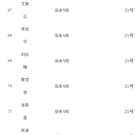
王紫
67
业余A组
21号下
正
李浩
68
业余A组
21号下
宇
刘运
69
业余A组
21号下
曦
曹雪
70
业余A组
21号下
莹
张宥
71
业余A组
21号下
霆
朱凌