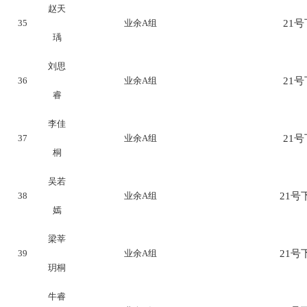
赵天
35
业余A组
21号下
瑀
刘思
36
业余A组
21号下
睿
李佳
37
业余A组
21号下
桐
吴若
38
业余A组
21号下
嫣
梁莘
39
业余A组
21号下
玥桐
牛睿