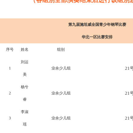
第九届施坦威全国青少年钢琴比赛
华北一区比赛安排
序号
姓名
组别
刘运
1
业余少儿组
21号
美
杨兮
2
业余少儿组
21号
睿
李淑
3
业余少儿组
21号
瑶