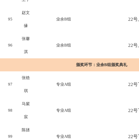
赵文
95
业余B组
22号上
缘
张馨
96
业余B组
22号上
淇
颁奖环节：
业余B组颁奖典礼
张焓
97
专业A组
22号下
琪
马紫
98
专业A组
22号下
宸
陈拯
99
专业A组
22号下