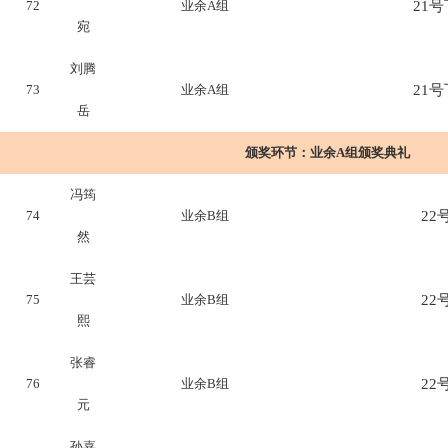
72
业余A组
21号下
宛
刘腾
73
业余A组
21号下
岳
颁奖环节：
业余A组颁奖典礼
冯筠
74
业余B组
22号
然
王芸
75
业余B组
22号
熙
张睿
76
业余B组
22号
元
孙嘉